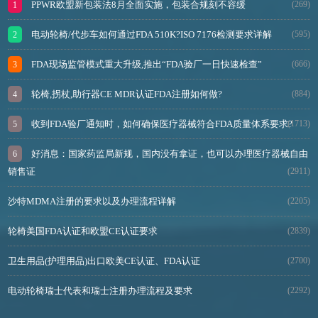
PPWR欧盟新包装法8月全面实施，包装合规刻不容缓
(269)
电动轮椅/代步车如何通过FDA 510K?ISO 7176检测要求详解
(595)
FDA现场监管模式重大升级,推出“FDA验厂一日快速检查”
(666)
轮椅,拐杖,助行器CE MDR认证FDA注册如何做?
(884)
收到FDA验厂通知时，如何确保医疗器械符合FDA质量体系要求?
(1713)
好消息：国家药监局新规，国内没有拿证，也可以办理医疗器械自由
销售证
(2911)
沙特MDMA注册的要求以及办理流程详解
(2205)
轮椅美国FDA认证和欧盟CE认证要求
(2839)
卫生用品(护理用品)出口欧美CE认证、FDA认证
(2700)
电动轮椅瑞士代表和瑞士注册办理流程及要求
(2292)