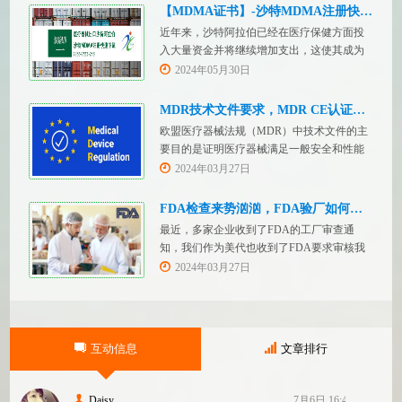
【MDMA证书】-沙特MDMA注册快速下证
近年来，沙特阿拉伯已经在医疗保健方面投
入大量资金并将继续增加支出，这使其成为
医疗设备制造商感兴趣的市场。然而，想要
2024年05月30日
在该国销售其设备的制造商首先必须满足监
管要求，即他们必须在沙特阿拉伯获得其设
MDR技术文件要求，MDR CE认证办理
备的授权。开启沙特医疗器械上市合规业
欧盟医疗器械法规（MDR）中技术文件的主
务，FDASUNGO全球合规业务版图再添新模
要目的是证明医疗器械满足一般安全和性能
块。F
要求。无论类别如何，所有医疗设备都必须
2024年03月27日
提供技术文件。MDR附件 2和附件 3涵盖了
有关技术文件的要求。MDR技术文档结构：
FDA检查来势汹汹，FDA验厂如何应对？
设备描述和规格，
最近，多家企业收到了FDA的工厂审查通
知，我们作为美代也收到了FDA要求审核我
们客户验厂的通知邮件。起因是2023年12
2024年03月27日
月，美国参议员马可·卢比奥（MarcoRubio）
联合8位参议员认为FDA疏于检查中国和印度
等美国以外的药械制造商（尤其是医疗器
械）并已危及美国患者和美国国内厂商，因
互动信息
文章排行
此联
Daisy
7月6日 16:47