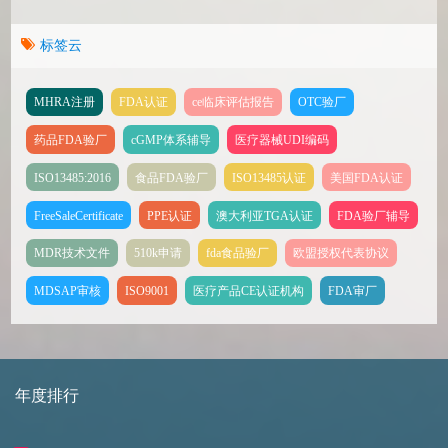
标签云
MHRA注册
FDA认证
ce临床评估报告
OTC验厂
药品FDA验厂
cGMP体系辅导
医疗器械UDI编码
ISO13485:2016
食品FDA验厂
ISO13485认证
美国FDA认证
FreeSaleCertificate
PPE认证
澳大利亚TGA认证
FDA验厂辅导
MDR技术文件
510k申请
fda食品验厂
欧盟授权代表协议
MDSAP审核
ISO9001
医疗产品CE认证机构
FDA审厂
年度排行