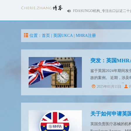
FDASUNGO机构_专注出口认证二十
位置：首页 |
英国UKCA
|
MHRA注册
鉴于英国2024年期间
故的案例。 近期，涉
MHRA警戒小组的通知
2025年01月11日
动轮椅/代步车制造商实
关于如何申请英国
英国负责医疗器械的机构是药品和
Regulatory Age