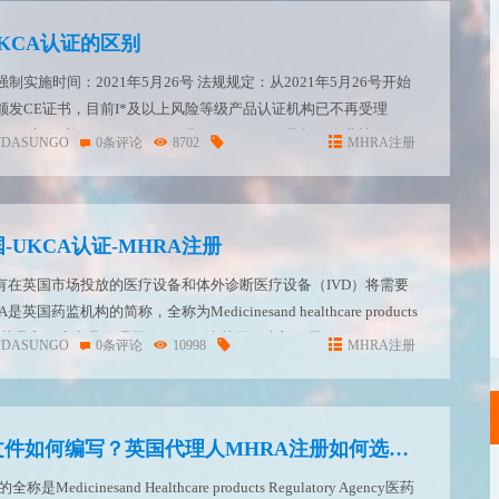
UKCA认证的区别
制实施时间：2021年5月26号 法规规定：从2021年5月26号开始
颁发CE证书，目前I*及以上风险等级产品认证机构已不再受理
D失效时间：2024年5月27号 2024年5月27号起，企业持有的
FDASUNGO
0条评论
8702
MHRA注册
失效。 请注意以下新更新通知...
UKCA认证-MHRA注册
，所有在英国市场投放的医疗设备和体外诊断医疗设备（IVD）将需要
国药监机构的简称，全称为Medicinesand healthcare products
cy,中文为药品和健康产品管理局。 MHRA为英国卫生部下属的...
FDASUNGO
0条评论
10998
MHRA注册
UKCA认证技术文件如何编写？英国代理人MHRA注册如何选择？
Medicinesand Healthcare products Regulatory Agency医药