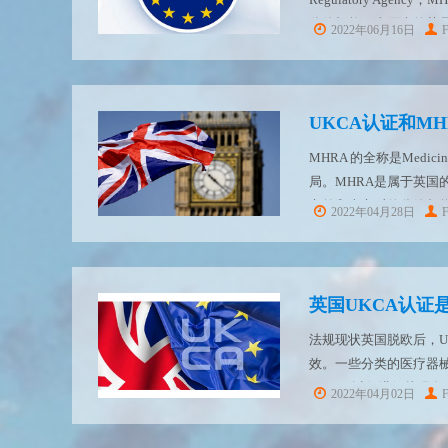
监管机构，由原来的药品控制局（
2022年06月16日
UKCA认证和M
MHRA 的全称是Medicines
局。MHRA是属于英
市前和上市后的监管都将
2022年04月28日
注册的产品范围...
英国UKCA认证
法规现状英国脱欧后，UKCA 
效。一些分类的医疗器械可能
30 日，以便进行从现有
2022年04月02日
束，因此新的英国立...