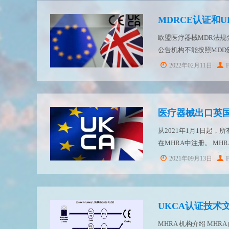
MDRCE认证和
欧盟医疗器械MDR法规强
公告机构不能按照MDD
MDD指令的认证申请。MD
2022年02月11日
MDD指令的CE证书全部
医疗器械出口英国-
从2021年1月1日起
在MHRA中注册。 MHRA是英
regulatory agen
2021年09月13日
MHRA 机构介绍 MHRA 的全称是