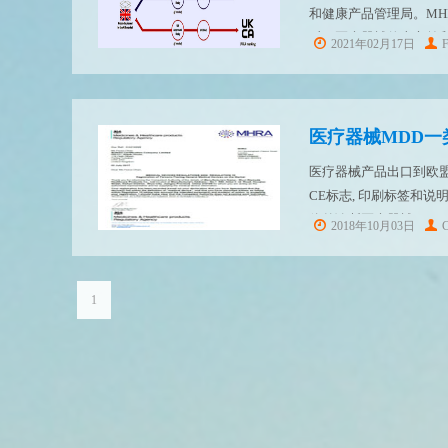
和健康产品管理局。M
后，医疗器械的上市前和
2021年02月17日
内的NMPA。...
医疗器械MDD一
医疗器械产品出口到欧盟
CE标志, 印刷标签和
体外诊断医疗器械IVDD
2018年10月03日
C
托欧盟代表将制造商及产
1