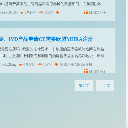
HRA是属于英国的主管药品和医疗器械的政府部门。在英国脱欧
上市后的监管都将由MHRA主管，其性质类似于美国FDA或者国
FDASUNGO
0条评论
13397
MHRA注册
类、IVD产品申请CE需要欧盟MHRA注册
需要注册吗? 欧盟的法律要求，非欧盟的医疗器械制造商在加贴
说明书时，必须印上制造商和制造商的欧盟代表的名称和地址。所有
(包括试剂)以及所有I类医疗器械MDD, 在加贴CE标志时，就必须委
herie.Zhang
0条评论
16874
欧盟注册
MHRA注册
品信息在欧盟境内注册，进入欧盟数据库。出口...
MHRA注册
第 1 页
共 1 页