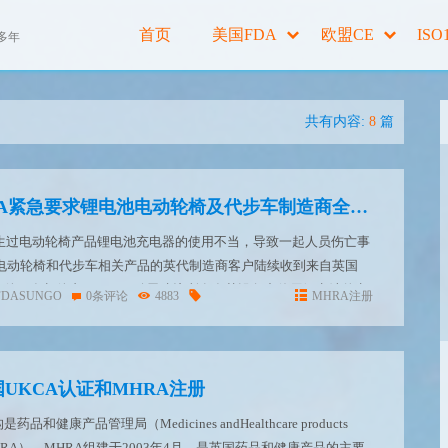
首页
美国FDA
欧盟CE
ISO
多年
共有内容:
8
篇
突发：英国MHRA紧急要求锂电池电动轮椅及代步车制造商全面加强安全措施！
发生过电动轮椅产品锂电池充电器的使用不当，导致一起人员伤亡事
及电动轮椅和代步车相关产品的英代制造商客户陆续收到来自英国
邮件，在邮件内，MHRA致函建议所有在其设备中使用锂电池的电
FDASUNGO
0条评论
4883
MHRA注册
施额外的安全功能，以防止未来发生因锂电池起火而造成死...
UKCA认证和MHRA注册
健康产品管理局（Medicines andHealthcare products
ncy，MHRA）。MHRA组建于2003年4月，是英国药品和健康产品的主要