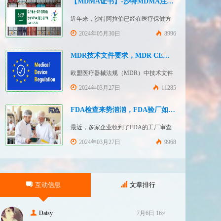
【MDMA证书】-沙特MDMA注册快速下证
近年来，沙特阿拉伯已经在医疗保健方
面投入大量资金并将继续增加支出，这
2024年05月30日
8996
使其成为医疗设备制造商感兴趣的市
场。然而，想要在该国销售其设备的制
MDR技术文件要求，MDR CE认证办理
造商首先必须满足监管要求，即他们必
欧盟医疗器械法规（MDR）中技术文件
须在沙特阿拉伯获得其设备的授权。开
的主要目的是证明医疗器械满足一般安
2024年03月27日
11285
启沙特医疗器械上市合规业务，
全和性能要求。无论类别如何，所有医
FDASUNGO全球合规业务版图再添新模
疗设备都必须提供技术文件。MDR附件
FDA检查来势汹汹，FDA验厂如何应对？
块。F
2和附件 3涵盖了有关技术文件的要求。
最近，多家企业收到了FDA的工厂审查
MDR技术文档结构：设备描述和规格，
通知，我们作为美代也收到了FDA要求
2024年03月27日
9968
审核我们客户验厂的通知邮件。起因是
2023年12月，美国参议员马可·卢比奥
（MarcoRubio）联合8位参议员认为FDA
互动信息
文章排行
疏于检查中国和印度等美国以外的药械
制造商（尤其是医疗器械）并已危及美
国患者和美国国内厂商，因此联
Daisy
7月6日 16:47