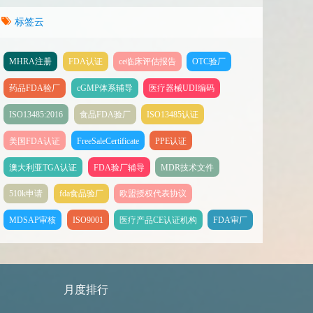
标签云
MHRA注册
FDA认证
ce临床评估报告
OTC验厂
药品FDA验厂
cGMP体系辅导
医疗器械UDI编码
ISO13485:2016
食品FDA验厂
ISO13485认证
美国FDA认证
FreeSaleCertificate
PPE认证
澳大利亚TGA认证
FDA验厂辅导
MDR技术文件
510k申请
fda食品验厂
欧盟授权代表协议
MDSAP审核
ISO9001
医疗产品CE认证机构
FDA审厂
月度排行