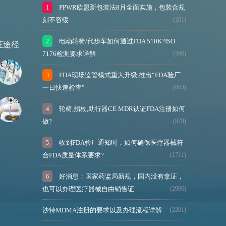
PPWR欧盟新包装法8月全面实施，包装合规
刻不容缓
(261)
电动轮椅/代步车如何通过FDA 510K?ISO
7176检测要求详解
(590)
FDA现场监管模式重大升级,推出“FDA验厂
一日快速检查”
(663)
轮椅,拐杖,助行器CE MDR认证FDA注册如何
做?
(879)
收到FDA验厂通知时，如何确保医疗器械符
合FDA质量体系要求?
(1711)
好消息：国家药监局新规，国内没有拿证，
也可以办理医疗器械自由销售证
(2906)
沙特MDMA注册的要求以及办理流程详解
(2201)