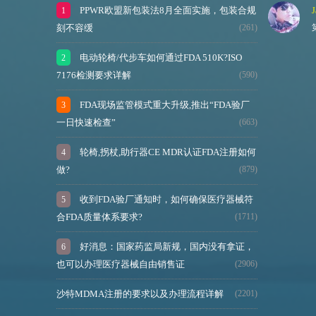
PPWR欧盟新包装法8月全面实施，包装合规
J
刻不容缓
(261)
电动轮椅/代步车如何通过FDA 510K?ISO
7176检测要求详解
(590)
FDA现场监管模式重大升级,推出“FDA验厂
一日快速检查”
(663)
轮椅,拐杖,助行器CE MDR认证FDA注册如何
做?
(879)
收到FDA验厂通知时，如何确保医疗器械符
合FDA质量体系要求?
(1711)
好消息：国家药监局新规，国内没有拿证，
也可以办理医疗器械自由销售证
(2906)
沙特MDMA注册的要求以及办理流程详解
(2201)