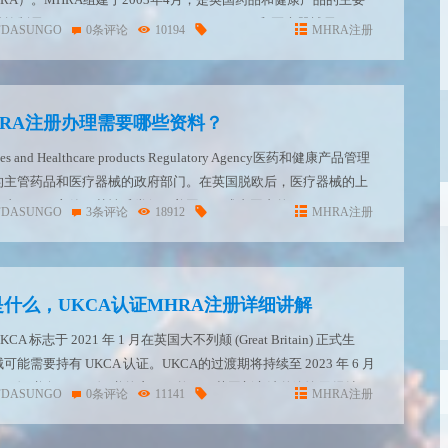
Medicines Control Agency，MCA）和医疗器械局（...
FDASUNGO
0条评论
10194
MHRA注册
HRA注册办理需要哪些资料？
 and Healthcare products Regulatory Agency医药和健康产品管理
国的主管药品和医疗器械的政府部门。在英国脱欧后，医疗器械的上
由MHRA主管，其性质类似于美国FDA或者国内的NMPA。MHRA
FDASUNGO
3条评论
18912
MHRA注册
是什么，UKCA认证MHRA注册详细讲解
标志于 2021 年 1 月在英国大不列颠 (Great Britain) 正式生
需要持有 UKCA 认证。UKCA的过渡期将持续至 2023 年 6 月
 CE 证书向 UKCA 证书的变更。然而，英国新立法的咨询已经结
FDASUNGO
0条评论
11141
MHRA注册