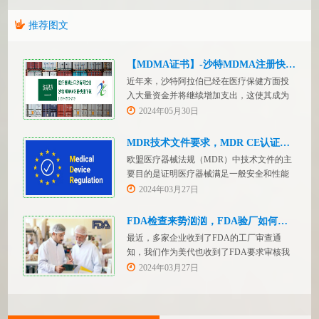
推荐图文
【MDMA证书】-沙特MDMA注册快速下证
近年来，沙特阿拉伯已经在医疗保健方面投
入大量资金并将继续增加支出，这使其成为
医疗设备制造商感兴趣的市场。然而，想要
2024年05月30日
在该国销售其设备的制造商首先必须满足监
管要求，即他们必须在沙特阿拉伯获得其设
MDR技术文件要求，MDR CE认证办理
备的授权。开启沙特医疗器械上市合规业
欧盟医疗器械法规（MDR）中技术文件的主
务，FDASUNGO全球合规业务版图再添新模
要目的是证明医疗器械满足一般安全和性能
块。F
要求。无论类别如何，所有医疗设备都必须
2024年03月27日
提供技术文件。MDR附件 2和附件 3涵盖了
有关技术文件的要求。MDR技术文档结构：
FDA检查来势汹汹，FDA验厂如何应对？
设备描述和规格，
最近，多家企业收到了FDA的工厂审查通
知，我们作为美代也收到了FDA要求审核我
们客户验厂的通知邮件。起因是2023年12
2024年03月27日
月，美国参议员马可·卢比奥（MarcoRubio）
联合8位参议员认为FDA疏于检查中国和印度
等美国以外的药械制造商（尤其是医疗器