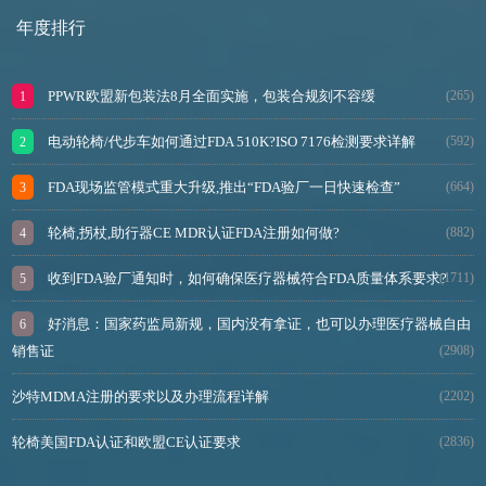
年度排行
PPWR欧盟新包装法8月全面实施，包装合规刻不容缓
(265)
电动轮椅/代步车如何通过FDA 510K?ISO 7176检测要求详解
(592)
FDA现场监管模式重大升级,推出“FDA验厂一日快速检查”
(664)
轮椅,拐杖,助行器CE MDR认证FDA注册如何做?
(882)
收到FDA验厂通知时，如何确保医疗器械符合FDA质量体系要求?
(1711)
好消息：国家药监局新规，国内没有拿证，也可以办理医疗器械自由
销售证
(2908)
沙特MDMA注册的要求以及办理流程详解
(2202)
轮椅美国FDA认证和欧盟CE认证要求
(2836)