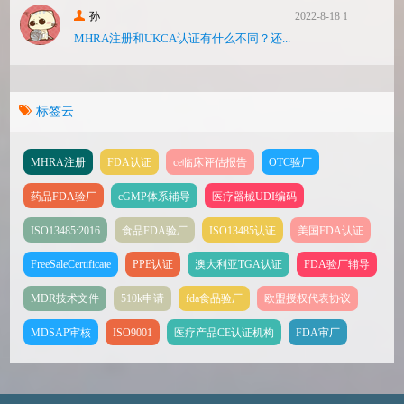
孙
2022-8-18 17:47
MHRA注册和UKCA认证有什么不同？还...
标签云
MHRA注册
FDA认证
ce临床评估报告
OTC验厂
药品FDA验厂
cGMP体系辅导
医疗器械UDI编码
ISO13485:2016
食品FDA验厂
ISO13485认证
美国FDA认证
FreeSaleCertificate
PPE认证
澳大利亚TGA认证
FDA验厂辅导
MDR技术文件
510k申请
fda食品验厂
欧盟授权代表协议
MDSAP审核
ISO9001
医疗产品CE认证机构
FDA审厂