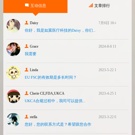
械）并已危及美国患者和美国国内厂商，因
互动信息
文章排行
此联
Daisy
7月6日 16:47
你好，我是如翼医疗科技的Daisy，你们...
Grace
2024-8-6 11:14
我需要
Linda
2023-5-22 10:43
EU FSC的有效期是多长时间？
Cherie CE,FDA,UKCA
2023-4-25 16:24
UKCA合‮过规‬程中，我司可‮提以‬供...
stella
2023-3-22 08:31
您好，您的联系方式是？希望跟您合作