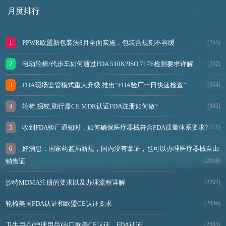
月度排行
PPWR欧盟新包装法8月全面实施，包装合规刻不容缓
(265)
电动轮椅/代步车如何通过FDA 510K?ISO 7176检测要求详解
(592)
FDA现场监管模式重大升级,推出“FDA验厂一日快速检查”
(664)
轮椅,拐杖,助行器CE MDR认证FDA注册如何做?
(882)
收到FDA验厂通知时，如何确保医疗器械符合FDA质量体系要求?
(1711)
好消息：国家药监局新规，国内没有拿证，也可以办理医疗器械自由
销售证
(2908)
沙特MDMA注册的要求以及办理流程详解
(2202)
轮椅美国FDA认证和欧盟CE认证要求
(2836)
卫生用品(护理用品)出口欧美CE认证、FDA认证
(2695)