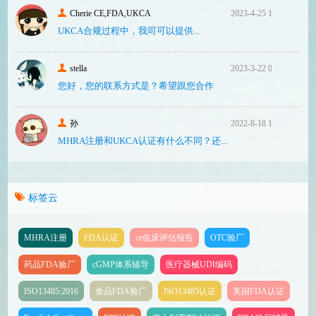
Cherie CE,FDA,UKCA
2023-4-25 16:24
UKCA合‮过规‬程中，我司可‮提以‬供...
stella
2023-3-22 08:31
您好，您的联系方式是？希望跟您合作
孙
2022-8-18 17:47
MHRA注册和UKCA认证有什么不同？还...
标签云
MHRA注册
FDA认证
ce临床评估报告
OTC验厂
药品FDA验厂
cGMP体系辅导
医疗器械UDI编码
ISO13485:2016
食品FDA验厂
ISO13485认证
美国FDA认证