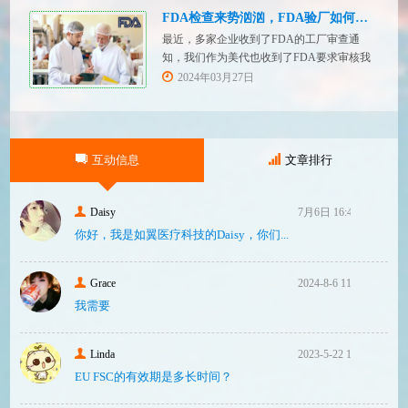
有关技术文件的要求。MDR技术文档结构：
FDA检查来势汹汹，FDA验厂如何应对？
设备描述和规格，
最近，多家企业收到了FDA的工厂审查通
知，我们作为美代也收到了FDA要求审核我
们客户验厂的通知邮件。起因是2023年12
2024年03月27日
月，美国参议员马可·卢比奥（MarcoRubio）
联合8位参议员认为FDA疏于检查中国和印度
等美国以外的药械制造商（尤其是医疗器
械）并已危及美国患者和美国国内厂商，因
互动信息
文章排行
此联
Daisy
7月6日 16:47
你好，我是如翼医疗科技的Daisy，你们...
Grace
2024-8-6 11:14
我需要
Linda
2023-5-22 10:43
EU FSC的有效期是多长时间？