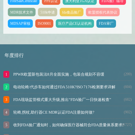
FreeSaleCertificate
PPE认证
澳大利亚TGA认证
FDA验厂辅导
MDR技术文件
510k申请
fda食品验厂
欧盟授权代表协议
MDSAP审核
ISO9001
医疗产品CE认证机构
FDA审厂
年度排行
PPWR欧盟新包装法8月全面实施，包装合规刻不容缓
(299)
电动轮椅/代步车如何通过FDA 510K?ISO 7176检测要求详解
(604)
FDA现场监管模式重大升级,推出“FDA验厂一日快速检查”
(682)
轮椅,拐杖,助行器CE MDR认证FDA注册如何做?
(902)
收到FDA验厂通知时，如何确保医疗器械符合FDA质量体系要求?
(1727)