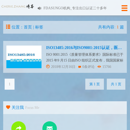
FDASUNGO机构_专注出口认证二十多年
位置：首页 | 标签
共有内容:
1
篇
ISO13485:2016与ISO9001:2015认证，医疗器械企业如何更好地融合应用
ISO 9001:2015《质量管理体系要求》国际标准已于
2015 年9 月15 日由ISO 组织正式发布，我国国家标
准化管理委员会目前正在转化国标过程中，预计会
2018年12月16日
0条评论
15766
很快正式发布实施（小编注：国内已经完成转化：
GB/T 19001:2016）。ISO13485:2016《医疗器械 质
量管理体系 用于法规的要求》国际标准已...
1
第 1 页
共 1 页
关注我
Focus Me