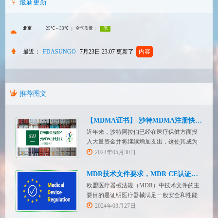
最新更新
最近：
FDASUNGO
7月23日 23:07
更新了
内容
推荐图文
【MDMA证书】-沙特MDMA注册快速下证
近年来，沙特阿拉伯已经在医疗保健方面投
入大量资金并将继续增加支出，这使其成为
医疗设备制造商感兴趣的市场。然而，想要
2024年05月30日
在该国销售其设备的制造商首先必须满足监
管要求，即他们必须在沙特阿拉伯获得其设
MDR技术文件要求，MDR CE认证办理
备的授权。开启沙特医疗器械上市合规业
欧盟医疗器械法规（MDR）中技术文件的主
务，FDASUNGO全球合规业务版图再添新模
要目的是证明医疗器械满足一般安全和性能
块。F
要求。无论类别如何，所有医疗设备都必须
2024年03月27日
提供技术文件。MDR附件 2和附件 3涵盖了