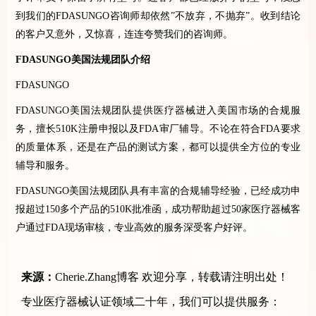
到我们的
FDASUNGO
咨询师却依然
”
不放弃，不抛弃
”
。收到结论
的客户又意外，又惊喜，连连夸赞我们的咨询师。
FDASUNGO
美国法规团队介绍
FDASUNGO
FDASUNGO
美国法规团队提供医疗器械进入美国市场的合规服
务，擅长
510K
注册申报以及
FDA
审厂辅导。不论在符合
FDA
要求
的质量体系，还是在产品的测试方案，都可以提供全方位的专业
辅导和服务。
FDASUNGO
美国法规团队具有丰富的合规辅导经验，已经成功申
报超过
150
多个产品的
510K
批准函，成功帮助超过
50
家医疗器械客
户通过
FDA
现场审核，专业高效的服务深受客户好评。
来源：
Cherie.Zhang博客
欢迎分享，转载请注明出处！
专业医疗器械认证领域二十年，我们可以提供服务：