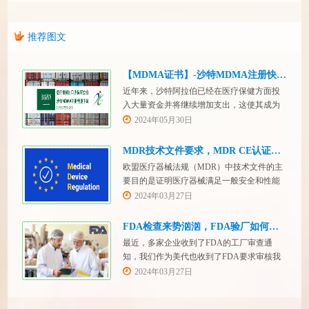
推荐图文
【MDMA证书】-沙特MDMA注册快速下证
近年来，沙特阿拉伯已经在医疗保健方面投
入大量资金并将继续增加支出，这使其成为
医疗设备制造商感兴趣的市场。然而，想要
2024年05月30日
在该国销售其设备的制造商首先必须满足监
管要求，即他们必须在沙特阿拉伯获得其设
MDR技术文件要求，MDR CE认证办理
备的授权。开启沙特医疗器械上市合规业
欧盟医疗器械法规（MDR）中技术文件的主
务，FDASUNGO全球合规业务版图再添新模
要目的是证明医疗器械满足一般安全和性能
块。F
要求。无论类别如何，所有医疗设备都必须
2024年03月27日
提供技术文件。MDR附件 2和附件 3涵盖了
有关技术文件的要求。MDR技术文档结构：
FDA检查来势汹汹，FDA验厂如何应对？
设备描述和规格，
最近，多家企业收到了FDA的工厂审查通
知，我们作为美代也收到了FDA要求审核我
们客户验厂的通知邮件。起因是2023年12
2024年03月27日
月，美国参议员马可·卢比奥（MarcoRubio）
联合8位参议员认为FDA疏于检查中国和印度