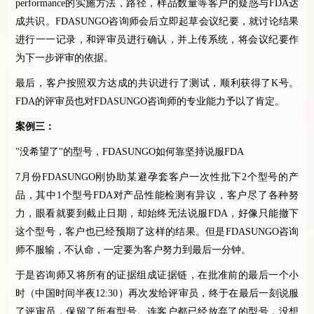
performance
的实施方法，路径，样品数量等客户的疑惑与
FDA
达
成共识。
FDASUNGO
咨询师会后立即起草会议纪要，就讨论结果
进行一一记录，和评审员进行确认，并上传系统，将会议纪要作
为下一步评审的依据。
最后，客户按照双方达成的共识进行了测试，顺利获得了
K
号。
FDA
的评审员也对
FDASUNGO
咨询师的专业能力予以了肯定。
案例三：
"
没希望了
"
的型号，
FDASUNGO
如何靠坚持说服
FDA
7
月份
FDASUNGO
刚协助某避孕套客户一次性批下
2
个型号的产
品，其中
1
个型号
FDA
对产品性能检测有异议，客户尽了各种努
力，眼看就要到截止日期，却始终无法说服
FDA
，好像只能撤下
这个型号，客户也已经预期了这样的结果。但是
FDASUNGO
咨询
师不服输，不认命，一定要为客户努力到最后一分钟。
于是咨询师又将所有的证据组成证据链，在批准前的最后一个小
时（中国时间半夜
12:30
）再次发给评审员，终于在最后一刻说服
了评审员，保留了所有型号。连客户都已经放弃了的型号，没想