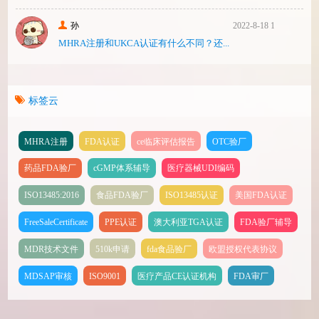
孙
2022-8-18 17:47
MHRA注册和UKCA认证有什么不同？还...
标签云
MHRA注册
FDA认证
ce临床评估报告
OTC验厂
药品FDA验厂
cGMP体系辅导
医疗器械UDI编码
ISO13485:2016
食品FDA验厂
ISO13485认证
美国FDA认证
FreeSaleCertificate
PPE认证
澳大利亚TGA认证
FDA验厂辅导
MDR技术文件
510k申请
fda食品验厂
欧盟授权代表协议
MDSAP审核
ISO9001
医疗产品CE认证机构
FDA审厂