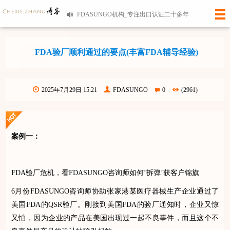
FDASUNGO机构_专注出口认证二十多年
FDA验厂顺利通过的要点(丰富FDA辅导经验)
2025年7月29日 15:21
FDASUNGO
0
(2961)
案例一：
FDA
验厂危机，看
FDASUNGO
咨询师如何
‘
拆弹
’
获客户锦旗
6
月份
FDASUNGO
咨询师协助张家港某医疗器械生产企业通过了
美国
FDA
的
QSR
验厂。刚接到美国
FDA
的验厂通知时，企业又惊
又怕，因为企业的产品在美国出现过一起不良事件，而且这个不