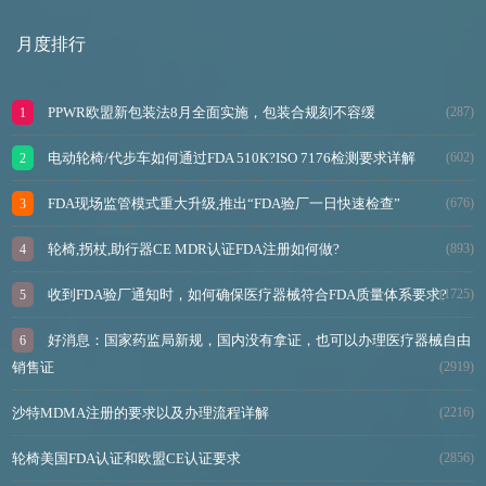
月度排行
PPWR欧盟新包装法8月全面实施，包装合规刻不容缓
(287)
电动轮椅/代步车如何通过FDA 510K?ISO 7176检测要求详解
(602)
FDA现场监管模式重大升级,推出“FDA验厂一日快速检查”
(676)
轮椅,拐杖,助行器CE MDR认证FDA注册如何做?
(893)
收到FDA验厂通知时，如何确保医疗器械符合FDA质量体系要求?
(1725)
好消息：国家药监局新规，国内没有拿证，也可以办理医疗器械自由
销售证
(2919)
沙特MDMA注册的要求以及办理流程详解
(2216)
轮椅美国FDA认证和欧盟CE认证要求
(2856)