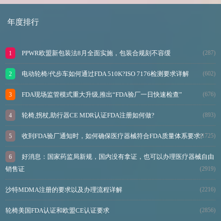
年度排行
PPWR欧盟新包装法8月全面实施，包装合规刻不容缓
(287)
电动轮椅/代步车如何通过FDA 510K?ISO 7176检测要求详解
(602)
FDA现场监管模式重大升级,推出“FDA验厂一日快速检查”
(676)
轮椅,拐杖,助行器CE MDR认证FDA注册如何做?
(893)
收到FDA验厂通知时，如何确保医疗器械符合FDA质量体系要求?
(1725)
好消息：国家药监局新规，国内没有拿证，也可以办理医疗器械自由
销售证
(2919)
沙特MDMA注册的要求以及办理流程详解
(2216)
轮椅美国FDA认证和欧盟CE认证要求
(2856)