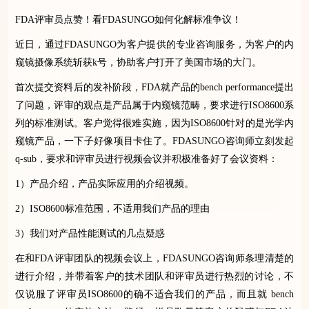
FDA
评审员点赞！看
FDASUNGO
如何化解标准争议！
近日，通过
FDASUNGO
为客户提供的专业咨询服务，为客户的内
窥镜摄像系统斩获
k
号，协助客户打开了美国市场的大门。
首次提交资料后的发补阶段，
FDA
就产品的
bench performance
提出
了问题，评审的观点是产品属于内窥镜范畴，要求进行
ISO8600
系
列的标准测试。客户觉得很难实施，因为
ISO8600
针对的是光学内
窥镜产品，一下子好像项目卡住了。
FDASUNGO
咨询师立刻发起
q-sub
，要求和评审员进行视频会议并积极准备好了会议资料：
1
）产品介绍，产品实际应用的介绍视频。
2
）
ISO8600
标准范围，不适用我们产品的理由
3
）我们对产品性能测试的几点疑惑
在和
FDA
评审团队的视频会议上，
FDASUNGO
咨询师条理清楚的
进行介绍，并带着客户的技术团队和评审员进行热烈的讨论，不
仅说服了评审员
ISO8600
的确不适合我们的产品，而且就
bench